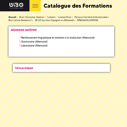
Catalogue des Formations
Accueil
Droit, Economie, Gestion
Licence
Licence Droit
Parcours Carrières Internationales
Allemand confirmé
Bloc Lettres Semestre 2
UE LV2 (au choix Espagnol ou Allemand)
Allemand confirmé
Renforcement linguistique et initiation à la traduction (Allemand)
Grammaire (Allemand)
Laboratoire (Allemand)
Infos pratiques