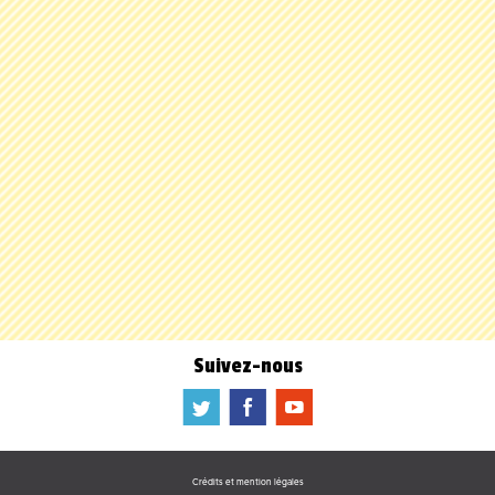
Suivez-nous
a
b
f
Crédits et mention légales