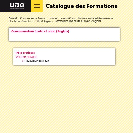
Catalogue des Formations
Accueil
Droit, Economie, Gestion
Licence
Licence Droit
Parcours Carrières Internationales
Communication écrite et orale (Anglais)
Bloc Lettres Semestre 5
UE LV1 Anglais
Communication écrite et orale (Anglais)
Infos pratiques
Volume horaire
Travaux Dirigés : 22h