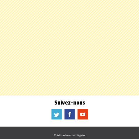
Suivez-nous
a
b
f
Crédits et mention légales