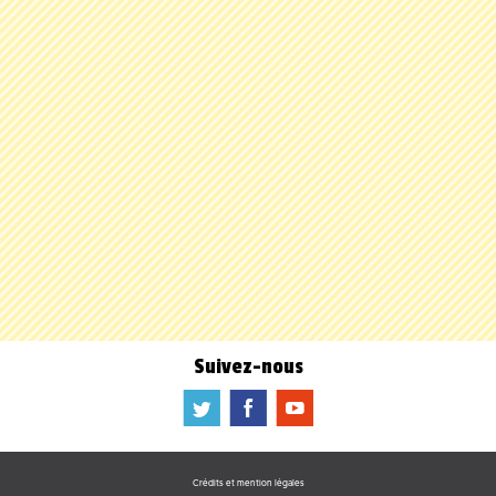
Suivez-nous
a
b
f
Crédits et mention légales