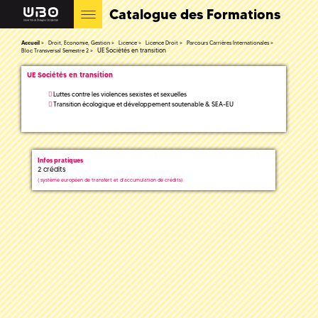
Catalogue des Formations
Accueil
Droit, Economie, Gestion
Licence
Licence Droit
Parcours Carrières Internationales
UE Sociétés en transition
Bloc Transversal Semestre 2
UE Sociétés en transition
Luttes contre les violences sexistes et sexuelles
Transition écologique et développement soutenable & SEA-EU
Infos pratiques
2 crédits
(
système européen de transfert et d'accumulation de crédits)