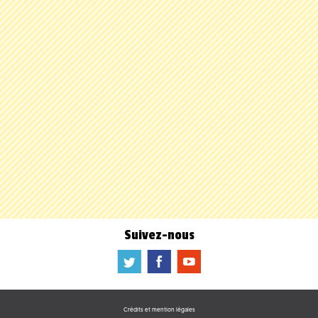
Suivez-nous
a
b
f
Crédits et mention légales