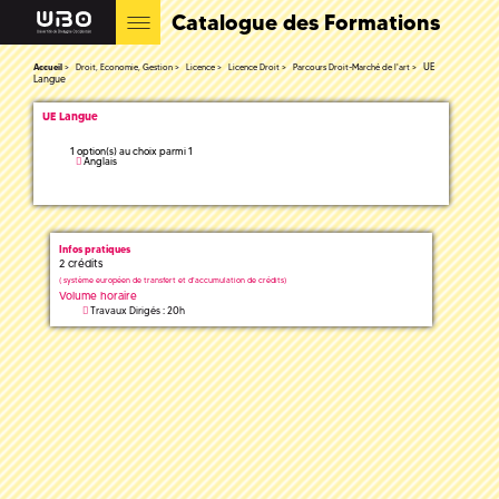
Catalogue des Formations
UE
Accueil
Droit, Economie, Gestion
Licence
Licence Droit
Parcours Droit-Marché de l'art
Langue
UE Langue
1 option(s) au choix parmi 1
Anglais
Infos pratiques
2 crédits
(
système européen de transfert et d'accumulation de crédits)
Volume horaire
Travaux Dirigés : 20h