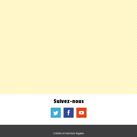
Suivez-nous
a
b
f
Crédits et mention légales