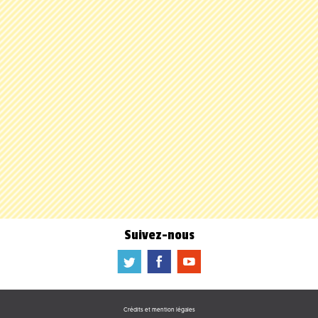
Suivez-nous
a
b
f
Crédits et mention légales