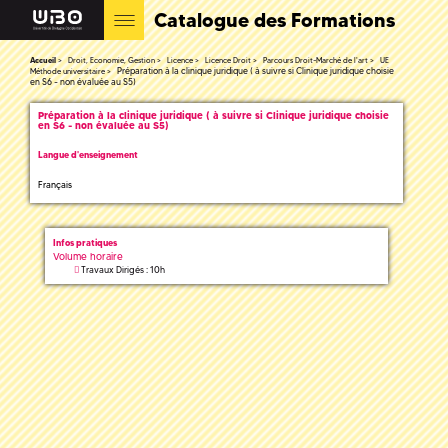
Catalogue des Formations
Accueil
Droit, Economie, Gestion
Licence
Licence Droit
Parcours Droit-Marché de l'art
UE
Préparation à la clinique juridique ( à suivre si Clinique juridique choisie
Méthode universitaire
en S6 - non évaluée au S5)
Préparation à la clinique juridique ( à suivre si Clinique juridique choisie
en S6 - non évaluée au S5)
Langue d'enseignement
Français
Infos pratiques
Volume horaire
Travaux Dirigés : 10h