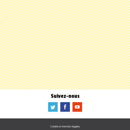
Suivez-nous
a
b
f
Crédits et mention légales