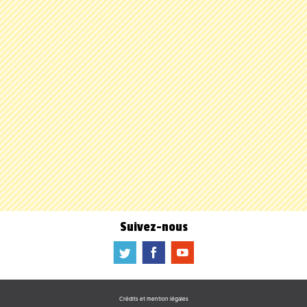
Suivez-nous
a
b
f
Crédits et mention légales