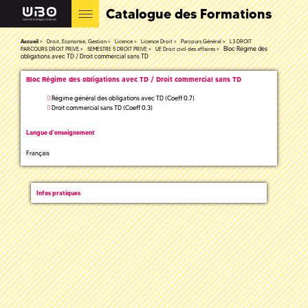
Catalogue des Formations
Accueil
Droit, Economie, Gestion
Licence
Licence Droit
Parcours Général
L3 DROIT
Bloc Régime des
PARCOURS DROIT PRIVE
SEMESTRE 5 DROIT PRIVE
UE Droit civil des affaires
obligations avec TD / Droit commercial sans TD
Bloc Régime des obligations avec TD / Droit commercial sans TD
Régime général des obligations avec TD (Coeff 0.7)
Droit commercial sans TD (Coeff 0.3)
Langue d'enseignement
Français
Infos pratiques