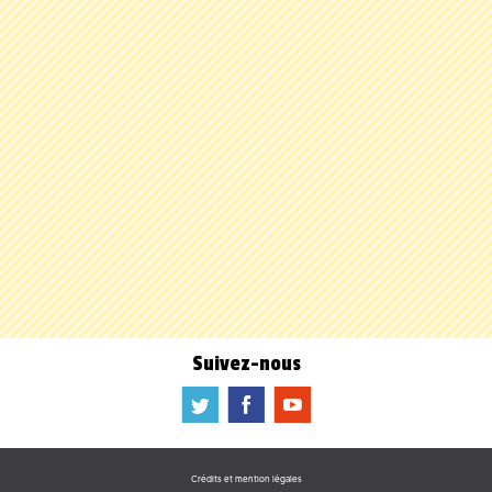
Suivez-nous
a
b
f
Crédits et mention légales