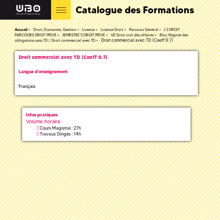
Catalogue des Formations
Accueil
Droit, Economie, Gestion
Licence
Licence Droit
Parcours Général
L3 DROIT
PARCOURS DROIT PRIVE
SEMESTRE 5 DROIT PRIVE
UE Droit civil des affaires
Bloc Régime des
Droit commercial avec TD (Coeff 0.7)
obligations sans TD / Droit commercial avec TD
Droit commercial avec TD (Coeff 0.7)
Langue d'enseignement
Français
Infos pratiques
Volume horaire
Cours Magistral : 27h
Travaux Dirigés : 14h