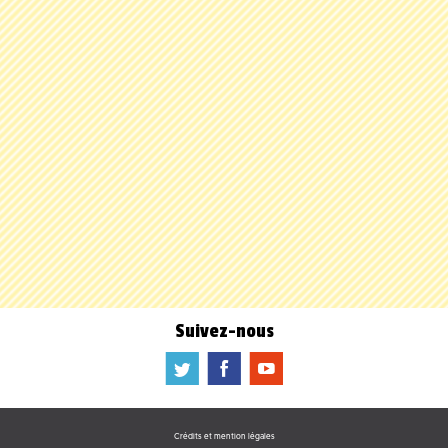
Suivez-nous
a
b
f
Crédits et mention légales