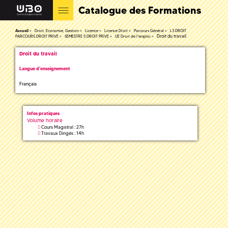
Catalogue des Formations
Accueil
Droit, Economie, Gestion
Licence
Licence Droit
Parcours Général
L3 DROIT
Droit du travail
PARCOURS DROIT PRIVE
SEMESTRE 5 DROIT PRIVE
UE Droit de l'emploi
Droit du travail
Langue d'enseignement
Français
Infos pratiques
Volume horaire
Cours Magistral : 27h
Travaux Dirigés : 14h