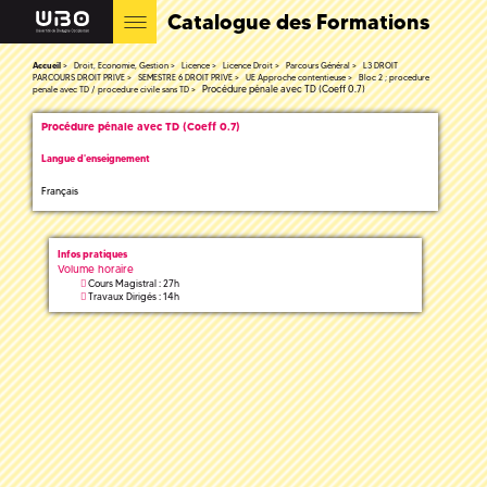
Catalogue des Formations
Accueil
Droit, Economie, Gestion
Licence
Licence Droit
Parcours Général
L3 DROIT
PARCOURS DROIT PRIVE
SEMESTRE 6 DROIT PRIVE
UE Approche contentieuse
Bloc 2 ; procedure
Procédure pénale avec TD (Coeff 0.7)
penale avec TD / procedure civile sans TD
Procédure pénale avec TD (Coeff 0.7)
Langue d'enseignement
Français
Infos pratiques
Volume horaire
Cours Magistral : 27h
Travaux Dirigés : 14h