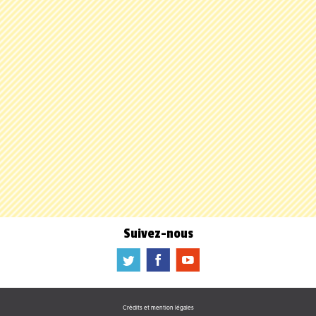
Suivez-nous
a
b
f
Crédits et mention légales