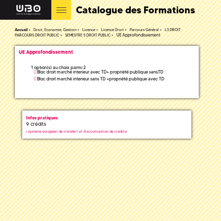
Catalogue des Formations
Accueil
Droit, Economie, Gestion
Licence
Licence Droit
Parcours Général
L3 DROIT
UE Approfondissement
PARCOURS DROIT PUBLIC
SEMESTRE 5 DROIT PUBLIC
UE Approfondissement
1 option(s) au choix parmi 2
Bloc droit marché interieur avec TD+ propriété publique sansTD
Bloc droit marché interieur sans TD +propriété publique avec TD
Infos pratiques
9 crédits
(
système européen de transfert et d'accumulation de crédits)