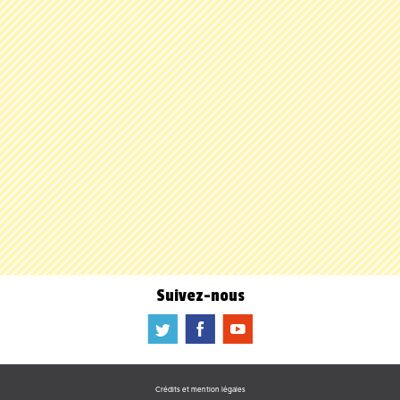
Suivez-nous
a
b
f
Crédits et mention légales