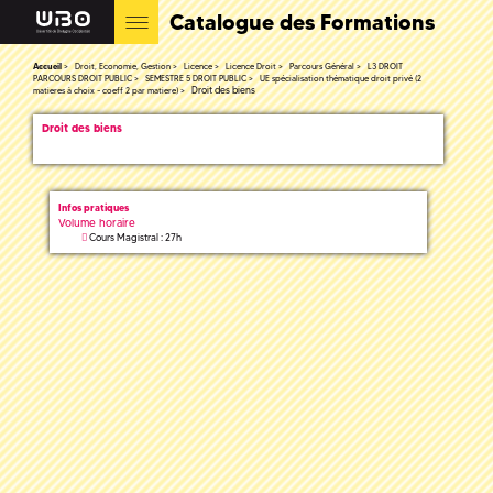
Catalogue des Formations
Accueil
Droit, Economie, Gestion
Licence
Licence Droit
Parcours Général
L3 DROIT
PARCOURS DROIT PUBLIC
SEMESTRE 5 DROIT PUBLIC
UE spécialisation thématique droit privé (2
Droit des biens
matieres à choix - coeff 2 par matiere)
Droit des biens
Infos pratiques
Volume horaire
Cours Magistral : 27h