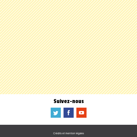
Suivez-nous
a
b
f
Crédits et mention légales