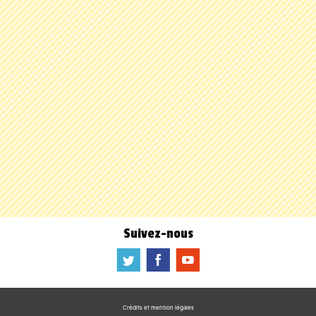
Suivez-nous
a
b
f
Crédits et mention légales