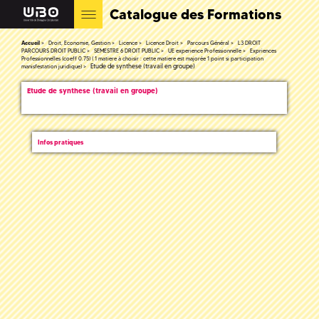
Catalogue des Formations
Accueil
Droit, Economie, Gestion
Licence
Licence Droit
Parcours Général
L3 DROIT
PARCOURS DROIT PUBLIC
SEMESTRE 6 DROIT PUBLIC
UE experience Professionnelle
Expriences
Professionnelles (coeff 0.75) ( 1 matiere à choisir : cette matiere est majorée 1 point si participation
Etude de synthese (travail en groupe)
manisfestation juridique)
Etude de synthese (travail en groupe)
Infos pratiques