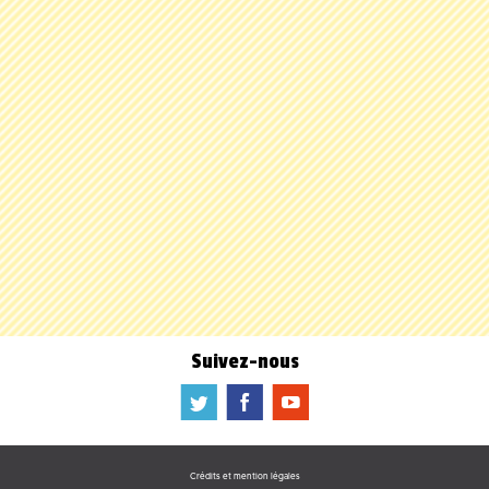
Suivez-nous
a
b
f
Crédits et mention légales