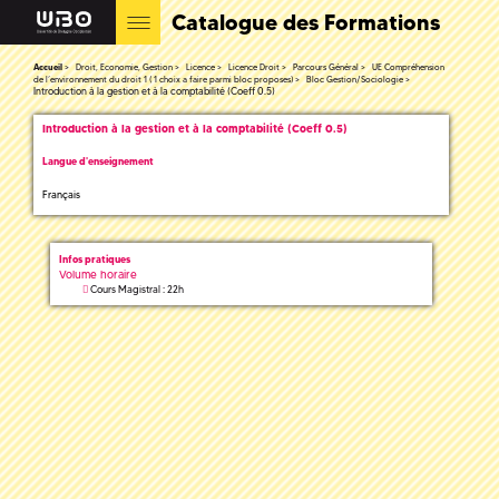
Catalogue des Formations
Accueil
Droit, Economie, Gestion
Licence
Licence Droit
Parcours Général
UE Compréhension
de l’environnement du droit 1 ( 1 choix a faire parmi bloc proposes)
Bloc Gestion/Sociologie
Introduction à la gestion et à la comptabilité (Coeff 0.5)
Introduction à la gestion et à la comptabilité (Coeff 0.5)
Langue d'enseignement
Français
Infos pratiques
Volume horaire
Cours Magistral : 22h