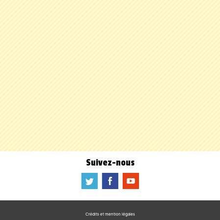
Suivez-nous
a
b
f
Crédits et mention légales