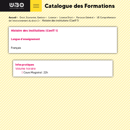
Catalogue des Formations
Accueil
Droit, Economie, Gestion
Licence
Licence Droit
Parcours Général
UE Compréhension
Histoire des institutions (Coeff 1)
de l’environnement du droit 2
Histoire des institutions (Coeff 1)
Langue d'enseignement
Français
Infos pratiques
Volume horaire
Cours Magistral : 22h