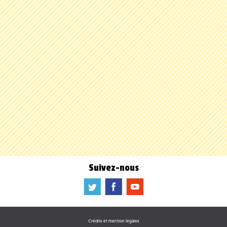
Suivez-nous
a
b
f
Crédits et mention légales