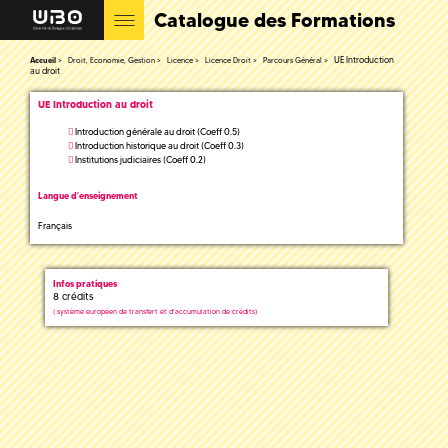
Catalogue des Formations
UE Introduction
Accueil
Droit, Economie, Gestion
Licence
Licence Droit
Parcours Général
au droit
UE Introduction au droit
Introduction générale au droit (Coeff 0.5)
Introduction historique au droit (Coeff 0.3)
Institutions judiciaires (Coeff 0.2)
Langue d'enseignement
Français
Infos pratiques
8 crédits
(
système européen de transfert et d'accumulation de crédits)