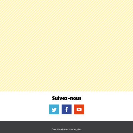
Suivez-nous
a
b
f
Crédits et mention légales