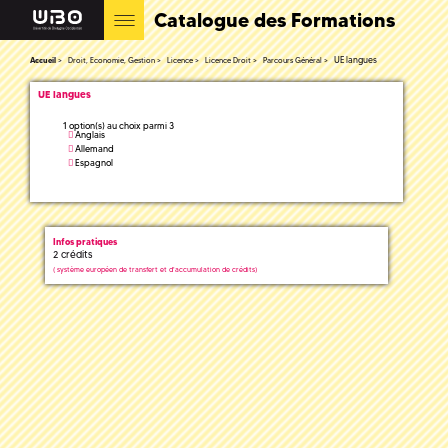
Catalogue des Formations
UE langues
Accueil
Droit, Economie, Gestion
Licence
Licence Droit
Parcours Général
UE langues
1 option(s) au choix parmi 3
Anglais
Allemand
Espagnol
Infos pratiques
2 crédits
(
système européen de transfert et d'accumulation de crédits)