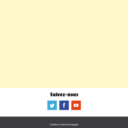
Suivez-nous
a
b
f
Crédits et mention légales