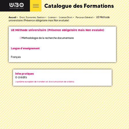
Catalogue des Formations
UE Méthode
Accueil
Droit, Economie, Gestion
Licence
Licence Droit
Parcours Général
universitaire (Présence obligatoire mais Non evaluée)
UE Méthode universitaire (Présence obligatoire mais Non evaluée)
Méthodologie de la recherche documentaire
Langue d'enseignement
Français
Infos pratiques
0 crédits
(
système européen de transfert et d'accumulation de crédits)