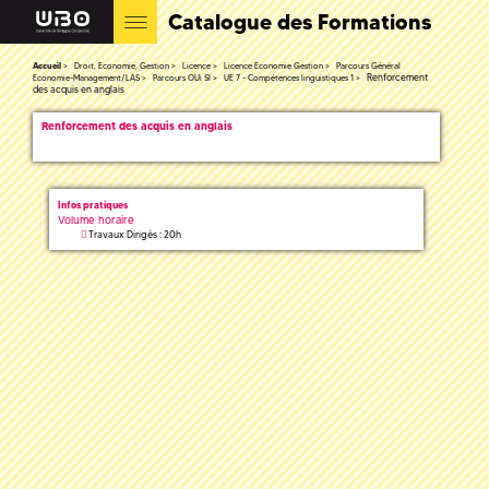
Catalogue des Formations
Accueil
Droit, Economie, Gestion
Licence
Licence Economie Gestion
Parcours Général
Renforcement
Economie-Management/LAS
Parcours OUi SI
UE 7 - Compétences linguistiques 1
des acquis en anglais
Renforcement des acquis en anglais
Infos pratiques
Volume horaire
Travaux Dirigés : 20h