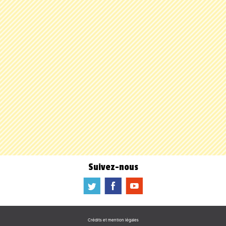
Suivez-nous
a
b
f
Crédits et mention légales