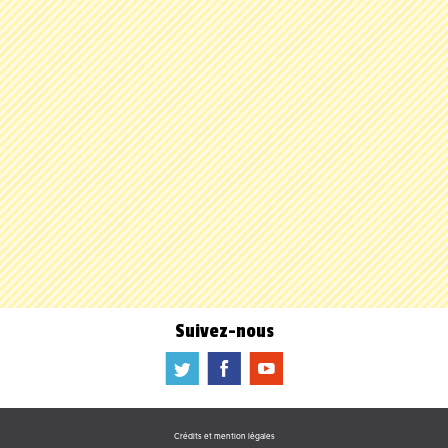
Suivez-nous
a
b
f
Crédits et mention légales