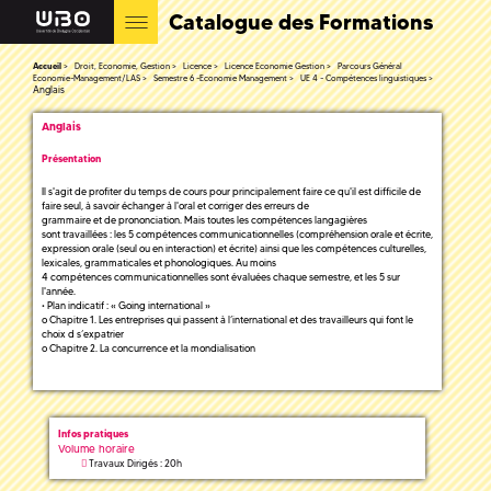
Catalogue des Formations
Accueil
Droit, Economie, Gestion
Licence
Licence Economie Gestion
Parcours Général
Economie-Management/LAS
Semestre 6 -Economie Management
UE 4 - Compétences linguistiques
Anglais
Anglais
Présentation
Il s'agit de profiter du temps de cours pour principalement faire ce qu'il est difficile de
faire seul, à savoir échanger à l'oral et corriger des erreurs de
grammaire et de prononciation. Mais toutes les compétences langagières
sont travaillées : les 5 compétences communicationnelles (compréhension orale et écrite,
expression orale (seul ou en interaction) et écrite) ainsi que les compétences culturelles,
lexicales, grammaticales et phonologiques. Au moins
4 compétences communicationnelles sont évaluées chaque semestre, et les 5 sur
l'année.
• Plan indicatif : « Going international »
o Chapitre 1. Les entreprises qui passent à l’international et des travailleurs qui font le
choix d s’expatrier
o Chapitre 2. La concurrence et la mondialisation
Infos pratiques
Volume horaire
Travaux Dirigés : 20h