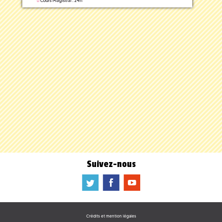
Cours Magistral : 24h
Suivez-nous
a
b
f
Crédits et mention légales