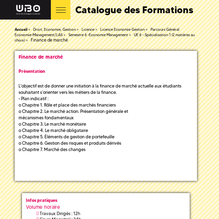
Catalogue des Formations
Accueil
Droit, Economie, Gestion
Licence
Licence Economie Gestion
Parcours Général
Economie-Management/LAS
Semestre 6 -Economie Management
UE 6 - Spécialisation 1 (2 matières au
Finance de marché
choix)
Finance de marché
Présentation
L'objectif est de donner une initiation à la finance de marché actuelle aux étudiants
souhaitant s’orienter vers les métiers de la finance.
• Plan indicatif :
o Chapitre 1. Rôle et place des marchés financiers
o Chapitre 2. Le marché action. Présentation générale et
mécanismes fondamentaux
o Chapitre 3. Le marché monétaire
o Chapitre 4. Le marché obligataire
o Chapitre 5. Éléments de gestion de portefeuille
o Chapitre 6. Gestion des risques et produits dérivés
o Chapitre 7. Marché des changes
Infos pratiques
Volume horaire
Travaux Dirigés : 12h