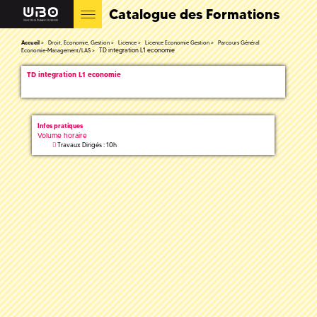
Catalogue des Formations
Accueil
Droit, Economie, Gestion
Licence
Licence Economie Gestion
Parcours Général
TD integration L1 economie
Economie-Management/LAS
TD integration L1 economie
Infos pratiques
Volume horaire
Travaux Dirigés : 10h