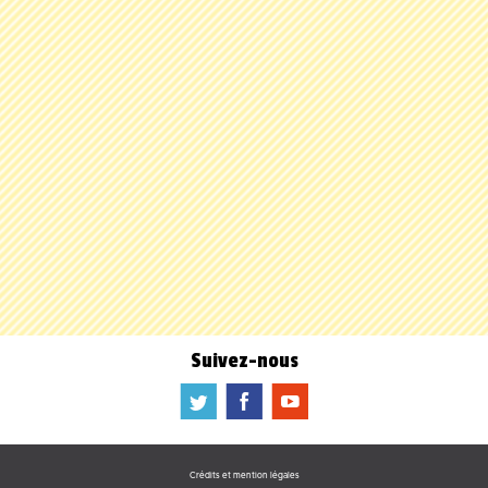
Suivez-nous
a
b
f
Crédits et mention légales