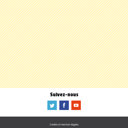
Suivez-nous
a
b
f
Crédits et mention légales