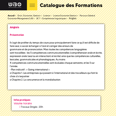
Catalogue des Formations
Accueil
Droit, Economie, Gestion
Licence
Licence Economie Gestion
Parcours Général
Anglais
Economie-Management/LAS
UE 7 - Compétences linguistiques
Anglais
Présentation
Il s'agit de profiter du temps de cours pour principalement faire ce qu'il est difficile de
faire seul, à savoir échanger à l'oral et corriger des erreurs de
grammaire et de prononciation. Mais toutes les compétences langagières
sont travaillées : les 5 compétences communicationnelles (compréhension orale et écrite,
expression orale (seul ou en interaction) et écrite) ainsi que les compétences culturelles,
lexicales, grammaticales et phonologiques. Au moins
4 compétences communicationnelles sont évaluées chaque semestre, et les 5 sur
l'année.
• Plan indicatif : « Going international »
o Chapitre 1. Les entreprises qui passent à l’international et des travailleurs qui font le
choix d s’expatrier
o Chapitre 2. La concurrence et la mondialisation
Infos pratiques
Volume horaire
Travaux Dirigés : 20h