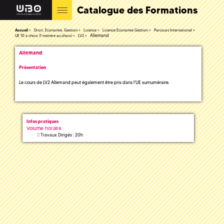
Catalogue des Formations
Accueil
Droit, Economie, Gestion
Licence
Licence Economie Gestion
Parcours International
Allemand
UE 10 à choix (1 matière au choix)
LV2
Allemand
Présentation
Le cours de LV2 Allemand peut également être pris dans l'UE surnuméraire.
Infos pratiques
Volume horaire
Travaux Dirigés : 20h