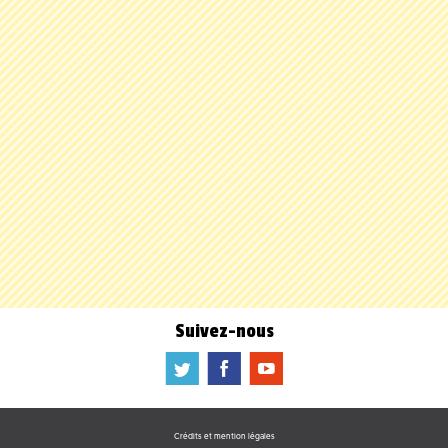
Suivez-nous
a
b
f
Crédits et mention légales