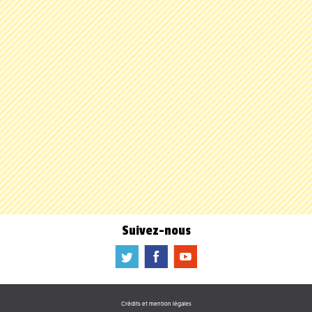
Suivez-nous
a
b
f
Crédits et mention légales