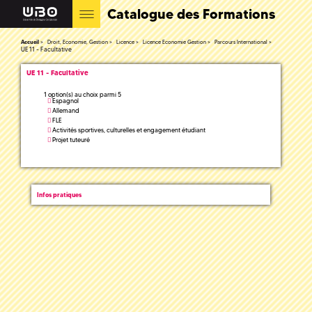
Catalogue des Formations
Accueil
Droit, Economie, Gestion
Licence
Licence Economie Gestion
Parcours International
UE 11 - Facultative
UE 11 - Facultative
1 option(s) au choix parmi 5
Espagnol
Allemand
FLE
Activités sportives, culturelles et engagement étudiant
Projet tuteuré
Infos pratiques