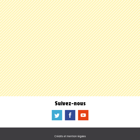
Suivez-nous
a
b
f
Crédits et mention légales