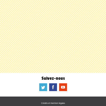
Suivez-nous
a
b
f
Crédits et mention légales