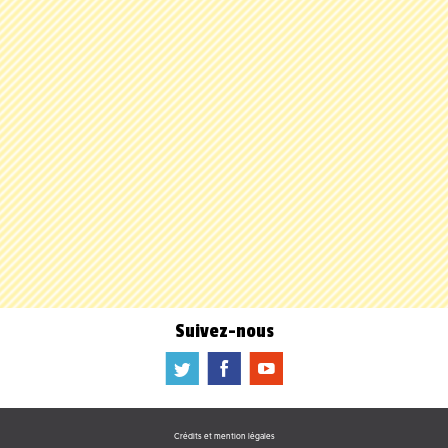
Suivez-nous
a
b
f
Crédits et mention légales