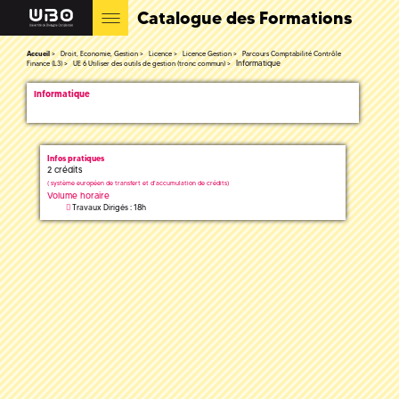
Catalogue des Formations
Accueil
Droit, Economie, Gestion
Licence
Licence Gestion
Parcours Comptabilité Contrôle
Informatique
Finance (L3)
UE 6 Utiliser des outils de gestion (tronc commun)
Informatique
Infos pratiques
2 crédits
(
système européen de transfert et d'accumulation de crédits)
Volume horaire
Travaux Dirigés : 18h