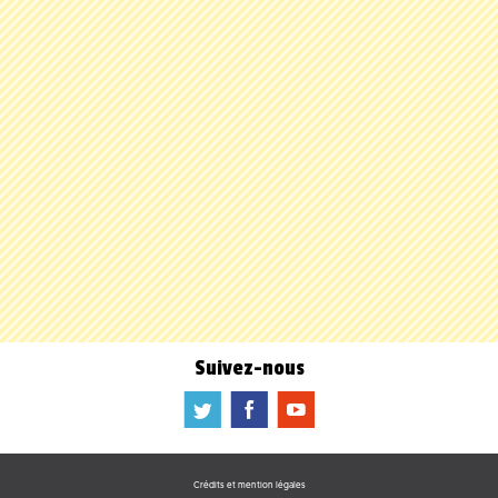
Suivez-nous
a
b
f
Crédits et mention légales