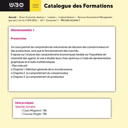
Catalogue des Formations
Accueil
Droit, Economie, Gestion
Licence
Licence Gestion
Parcours Economie et Management
Microéconomie 1
(portail L1 et L2 à l'UFR DEG)
UE 1 - Economie 1
Microéconomie 1
Présentation
Ce cours permet de comprendre les mécanismes de décision des consommateurs et
des producteurs, ainsi que le fonctionnement des marchés.
Il repose sur l’analyse des comportements économiques fondée sur l’hypothèse de
rationalité des agents, et vise à étudier leurs choix optimaux à l’aide de représentations
graphiques et d’outils mathématiques.
• Plan indicatif :
o Chapitre 1. Définition générale de la microéconomie
o Chapitre 2. Le comportement du consommateur
o Chapitre 3. Le comportement du producteur
Infos pratiques
Volume horaire
Cours Magistral : 18h
Travaux Dirigés : 18h