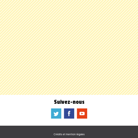
Suivez-nous
a
b
f
Crédits et mention légales