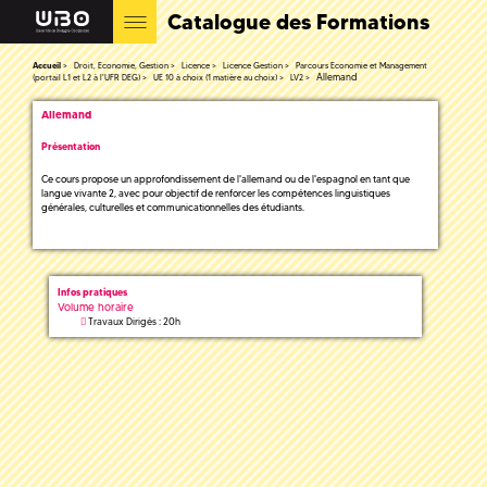
Catalogue des Formations
Accueil
Droit, Economie, Gestion
Licence
Licence Gestion
Parcours Economie et Management
Allemand
(portail L1 et L2 à l'UFR DEG)
UE 10 à choix (1 matière au choix)
LV2
Allemand
Présentation
Ce cours propose un approfondissement de l'allemand ou de l'espagnol en tant que
langue vivante 2, avec pour objectif de renforcer les compétences linguistiques
générales, culturelles et communicationnelles des étudiants.
Infos pratiques
Volume horaire
Travaux Dirigés : 20h