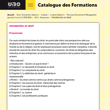
Catalogue des Formations
Accueil
Droit, Economie, Gestion
Licence
Licence Gestion
Parcours Economie et Management
Introduction au droit
(portail L1 et L2 à l'UFR DEG)
UE 6 - Ouverture
Introduction au droit
Présentation
Ce cours introduit les bases du droit, en particulier dans une perspective utile aux
étudiants en économie et gestion. Il commence par définir le droit et le distinguer de la
morale ou de la religion, tout en expliquant pourquoi il peut sembler complexe. Il aborde
ensuite les sources du droit (loi, jurisprudence, coutume), les droits et obligations des
individus et des entreprises, et se conclut par un panorama de la justice française et ses
acteurs.
• Plan indicatif :
o Introduction – Qu’est-ce que le droit ?
§ Chapitre 1. La nécessité d’introduire au droit
§ Chapitre 2. La complexité du droit
§ Chapitre 3. La définition du droit : générale et
impersonnelle
o Partie I – Du droit comme norme aux droits comme prérogatives
§ Chapitre 1. Les sources du droit : hiérarchie des normes
§ Chapitre 2. Les sujets de droit et leurs prérogatives
o Partie II – Le monde du droit
§ Chapitre 1. La Justice
§ Chapitre 2. Les professions juridiques