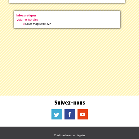
Infos pratiques
Volume horaire
Cours Magistral : 22h
Suivez-nous
a
b
f
Crédits et mention légales