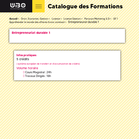
Catalogue des Formations
Accueil
Droit, Economie, Gestion
Licence
Licence Gestion
Parcours Marketing (L3)
UE 1
Entrepreneuriat durable 1
Appréhender le monde des affaires (tronc commun)
Entrepreneuriat durable 1
Infos pratiques
5 crédits
(
système européen de transfert et d'accumulation de crédits)
Volume horaire
Cours Magistral : 24h
Travaux Dirigés : 16h