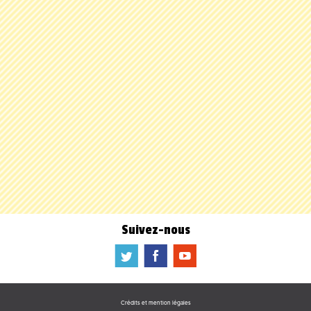
Suivez-nous
a
b
f
Crédits et mention légales