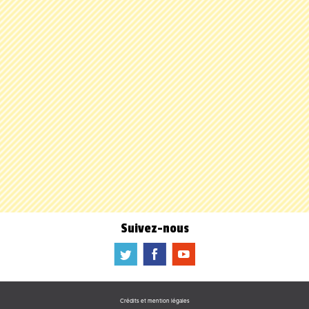
Suivez-nous
a
b
f
Crédits et mention légales