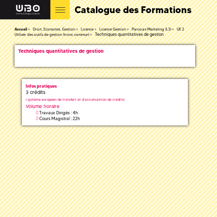
Catalogue des Formations
Accueil
Droit, Economie, Gestion
Licence
Licence Gestion
Parcours Marketing (L3)
UE 2
Techniques quantitatives de gestion
Utiliser des outils de gestion (tronc commun)
Techniques quantitatives de gestion
Infos pratiques
3 crédits
(
système européen de transfert et d'accumulation de crédits)
Volume horaire
Travaux Dirigés : 4h
Cours Magistral : 22h