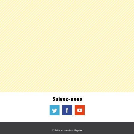
Suivez-nous
a
b
f
Crédits et mention légales