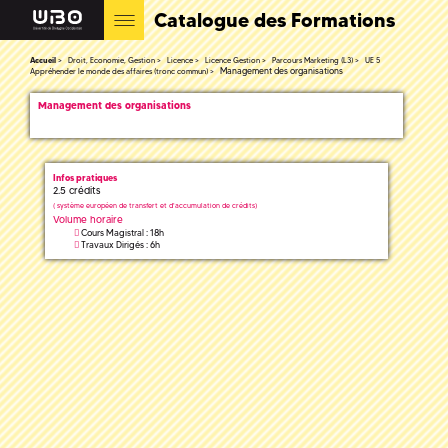
Catalogue des Formations
Accueil
Droit, Economie, Gestion
Licence
Licence Gestion
Parcours Marketing (L3)
UE 5
Management des organisations
Appréhender le monde des affaires (tronc commun)
Management des organisations
Infos pratiques
2.5 crédits
(
système européen de transfert et d'accumulation de crédits)
Volume horaire
Cours Magistral : 18h
Travaux Dirigés : 6h