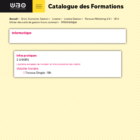
Catalogue des Formations
Accueil
Droit, Economie, Gestion
Licence
Licence Gestion
Parcours Marketing (L3)
UE 6
Informatique
Utiliser des outils de gestion (tronc commun)
Informatique
Infos pratiques
2 crédits
(
système européen de transfert et d'accumulation de crédits)
Volume horaire
Travaux Dirigés : 18h