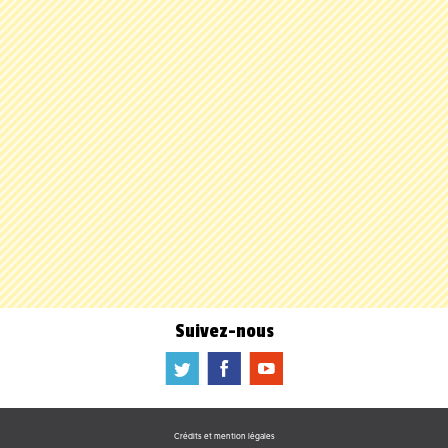
Suivez-nous
a
b
f
Crédits et mention légales