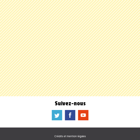
Suivez-nous
a
b
f
Crédits et mention légales