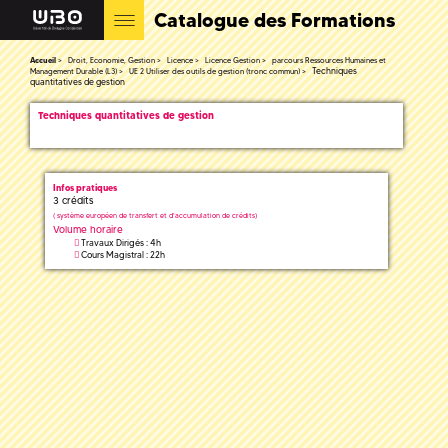
Catalogue des Formations
Accueil
Droit, Economie, Gestion
Licence
Licence Gestion
parcours Ressources Humaines et
Techniques
Management Durable (L3)
UE 2 Utiliser des outils de gestion (tronc commun)
quantitatives de gestion
Techniques quantitatives de gestion
Infos pratiques
3 crédits
(
système européen de transfert et d'accumulation de crédits)
Volume horaire
Travaux Dirigés : 4h
Cours Magistral : 22h