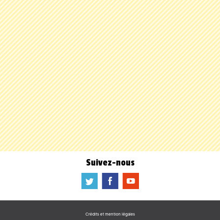
Suivez-nous
a
b
f
Crédits et mention légales