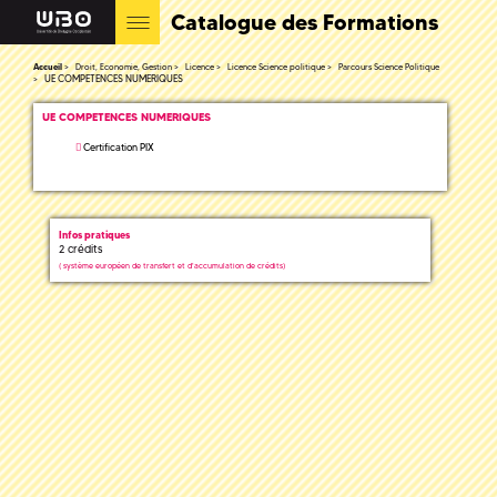
Catalogue des Formations
Accueil
Droit, Economie, Gestion
Licence
Licence Science politique
Parcours Science Politique
UE COMPETENCES NUMERIQUES
UE COMPETENCES NUMERIQUES
Certification PIX
Infos pratiques
2 crédits
(
système européen de transfert et d'accumulation de crédits)