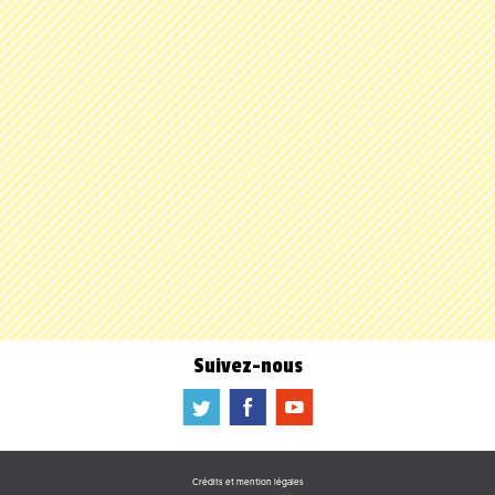
Suivez-nous
a
b
f
Crédits et mention légales