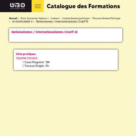
Catalogue des Formations
Accueil
Droit, Economie, Gestion
Licence
Licence Science politique
Parcours Science Politique
Nationalismes / internationalismes (Coeff 4)
UE DISCIPLINAIRE 4
Nationalismes / internationalismes (Coeff 4)
Infos pratiques
Volume horaire
Cours Magistral : 18h
Travaux Dirigés : 4h