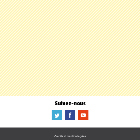
Suivez-nous
a
b
f
Crédits et mention légales