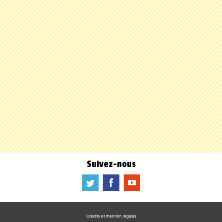
Suivez-nous
a
b
f
Crédits et mention légales