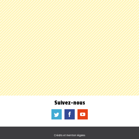
Suivez-nous
a
b
f
Crédits et mention légales