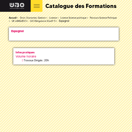
Catalogue des Formations
Accueil
Droit, Economie, Gestion
Licence
Licence Science politique
Parcours Science Politique
Espagnol
UE LANGUES 5
LV2 Obligatoire (Coeff 1)
Espagnol
Infos pratiques
Volume horaire
Travaux Dirigés : 20h