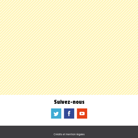
Suivez-nous
a
b
f
Crédits et mention légales