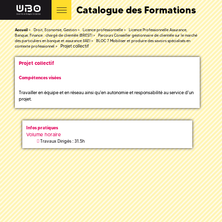
Catalogue des Formations
Accueil
Droit, Economie, Gestion
Licence professionnelle
Licence Professionnelle Assurance,
Banque, Finance : chargé de clientèle (BREST)
Parcours Conseiller gestionnaire de clientèle sur le marché
des particuliers en banque et assurance (IAE)
BLOC 7 Mobiliser et produire des savoirs spécialisés en
Projet collectif
contexte professionnel
Projet collectif
Compétences visées
Travailler en équipe et en réseau ainsi qu'en autonomie et responsabilité au service d'un
projet.
Infos pratiques
Volume horaire
Travaux Dirigés : 31.5h