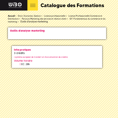
Catalogue des Formations
Accueil
Droit, Economie, Gestion
Licence professionnelle
Licence Professionnelle Commerce et
Distribution
Parcours Marketing des services et relation client
UE 1 Fondamentaux du commerce et du
Outils d'analyse marketing
marketing
Outils d'analyse marketing
Infos pratiques
3 crédits
(
système européen de transfert et d'accumulation de crédits)
Volume horaire
EC : 28h