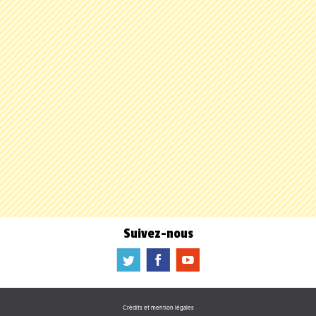
Suivez-nous
a
b
f
Crédits et mention légales