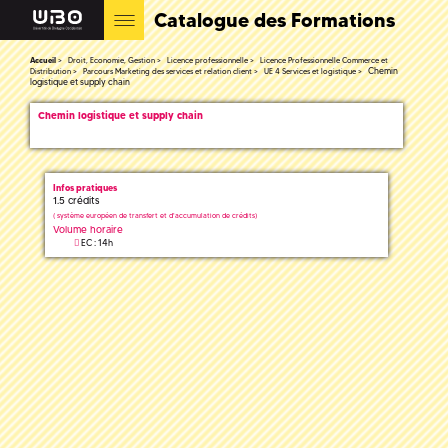
Catalogue des Formations
Accueil
Droit, Economie, Gestion
Licence professionnelle
Licence Professionnelle Commerce et
Chemin
Distribution
Parcours Marketing des services et relation client
UE 4 Services et logistique
logistique et supply chain
Chemin logistique et supply chain
Infos pratiques
1.5 crédits
(
système européen de transfert et d'accumulation de crédits)
Volume horaire
EC : 14h