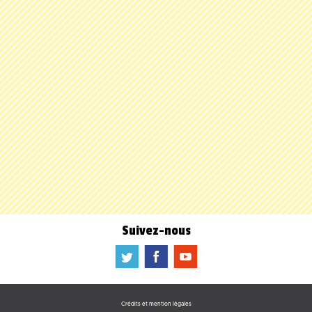
Suivez-nous
a
b
f
Crédits et mention légales