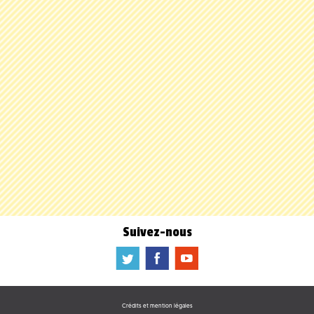
Suivez-nous
a
b
f
Crédits et mention légales