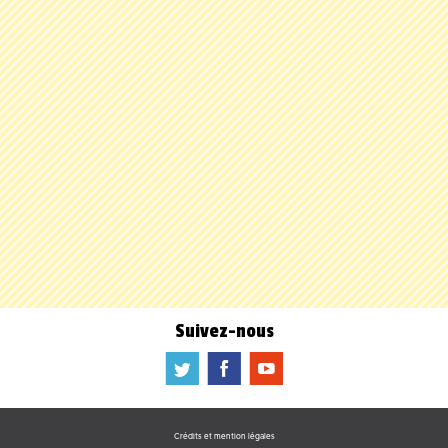
Suivez-nous
a
b
f
Crédits et mention légales