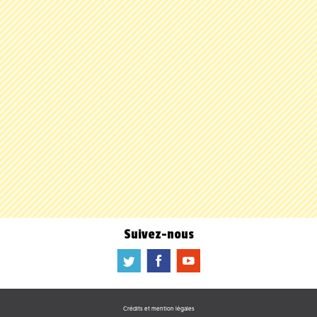
Suivez-nous
a
b
f
Crédits et mention légales