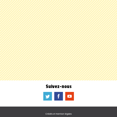
Suivez-nous
a
b
f
Crédits et mention légales