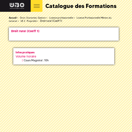
Catalogue des Formations
Accueil
Droit, Economie, Gestion
Licence professionnelle
Licence Professionnelle Métiers du
Droit rural (Coeff 1)
notariat
UE 2 : Propriété
Droit rural (Coeff 1)
Infos pratiques
Volume horaire
Cours Magistral : 10h