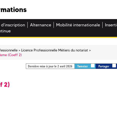
rmations
 d'inscription
Alternance
Mobilité internationale
Insert
ntinue
fessionnelle
Licence Professionnelle Métiers du notariat
nisme (Coeff 2)
Dernière mise à jour le 2 avril 2026
Tweeter
Partager
f 2)